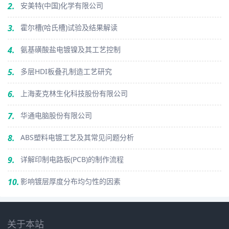
2.
安美特(中国)化学有限公司
3.
霍尔槽(哈氏槽)试验及结果解读
4.
氨基磺酸盐电镀镍及其工艺控制
5.
多层HDI板叠孔制造工艺研究
6.
上海麦克林生化科技股份有限公司
7.
华通电脑股份有限公司
8.
ABS塑料电镀工艺及其常见问题分析
9.
详解印制电路板(PCB)的制作流程
10.
影响镀层厚度分布均匀性的因素
关于本站