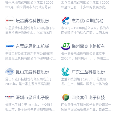
公司
限公司
福州永动电镀有限公司成立于2006
太仓金鹿电镀有限公司成立于2000
年9月。响应福州市人民政府号召，
年至今已有二十多年的发展历史，注
经福州市环境保护局批准,于2012年
册资本860万元，厂房建筑面积
入驻福清市元洪投资区电镀集控区。
20000平方米。公司主要以塑料电镀
坛墨质检科技股份
杰希优(深圳)贸易
现厂区占地...
为主，逐步发...
有限公司
有限公司
坛墨质检科技股份有限公司与旗下坛
本公司自1968年成立以来，作为表
墨质检标准物质中心，2007年5月在
面处理行业的综合厂商，以药水与设
北京成立，总部位于江苏常州，是一
备二合一的综合技术实力，与时俱
家标准物质/标准样品研发、生产、
进，竭诚为电镀客户提供电镀工艺的
东莞庞思化工机械
梅州鼎泰电路板有
销售、服务为...
整套解决方案，从...
有限公司
限公司
电镀工程及化工原料有限公司/东莞
梅州鼎泰电路板有限公司成立于
庞思化工机械有限公司(简称PENC)
2006年，拥有梅州一厂，梅州二
服务业界超过30年，设备广泛用于各
厂，龙南工厂三大生产基地和深圳分
制造行业。
公司。梅州鼎泰电路板有限公司已实
昆山东威科技股份
广东生益科技股份
现月产高端线路板12...
有限公司
有限公司
昆山东威科技股份有限公司成立于
生益科技创始于1985年，是集研
2005年，是一家主要从事高端精密
发、生产、销售、服务为一体的全球
电镀设备及其配套设备研发、设计、
电子电路基材核心供应商。自主生产
生产及销售的高新技术企业。
覆铜板、半固化片、绝缘层压板、金
深圳市景旺电子股
四会富仕电子科技
属基覆铜箔板、涂...
份有限公司
股份有限公司
景旺电子创立于1993年，上交所主
四会富仕电子科技股份有限公司是一
板上市，是全球领先的印制电路板及
家民营国家高新技术企业，自设立以
高端电子材料研发、生产和销售的国
来专注于高品质电路板(PCB)制造。