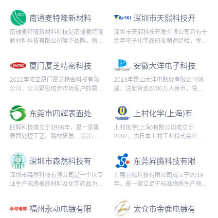
多层印制电路板的高新技术公司，公
产、销售的高新技术企业，具有完备
司位于江苏省昆山市千灯镇经济技术
研发平台和专业的研发技术团队，拥
南通麦特隆新材料
深圳市天熙科技开
开发区，紧靠苏虹机...
有PCB孔金属...
科技有限
发有限公司
南通麦特隆新材料科技是南通麦特隆
深圳市天熙科技开发有限公司具有十
新材料科技有限公司旗下品牌。南通
余年电子化学品研发制造经验，专业
麦特隆新材料科技有限公司创设于
从事电子电路全湿制程电子化学品和
2018年07月19日。
半导体及微电子功能材料的研发、生
厦门厦芝精密科技
安徽大洋电子科技
产、销售,拥有优...
有限公司
有限公司
2022年成立厦门厦芝精密科技有限
2013年昆山大洋电路板有限公司创
公司，公司紧密结合市场客户的需求
建，注册资金2000万人民币，投资
不断丰富升级PCB钻头、3C行业铣
总金额达1亿多人民币，公司的销售
刀、3C行业钻头、螺纹刀具、通用
额每年有30%至40%的增长，经过8
东莞市四辉表面处
上村化学(上海)有
加工钻头等产...
年的经营...
理科技有限公司
限公司
四辉科技成立于1996年，是一家集
上村化学(上海)有限公司成立于
表面处理工艺、耗材研发、设计、生
2002，由日本上村工业株式会社
产、销售为一体的高新技术企业,为
100%出资成立。上村作为表面处理
全球客户提供专业表面处理应用解决
技术的领军企业，本着"诚心诚意彻
深圳市森然科技有
东莞昇腾科技有限
方案和材料供应...
底实践...
限公司
公司
深圳市森然科技有限公司是一个以专
东莞昇腾科技有限公司成立于2019
业生产电路板原材料及化学药品为主
年，是一家立足于标准物质生产领域
的科工贸一体多元化公司。公司现有
有自主知识产权的生产厂商，主要从
厂房6000多平米，拥有各种先进的
事标准物质及常用化学试液的研发与
福州永动电镀有限
太仓市金鹿电镀有
生产和检测设备...
生产