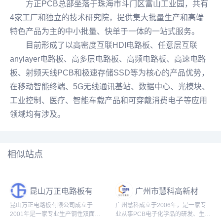
方正PCB总部坐落于珠海市斗门区富山工业园，共有
4家工厂和独立的技术研究院，提供集大批量生产和高端
特色产品为主的中小批量、快单于一体的一站式服务。
目前形成了以高密度互联
HDI
电路板、任意层互联
anylayer电路板、高多层电路板、
高频电路板
、高速电路
板、射频天线PCB和极速存储SSD等为核心的产品优势，
在移动智能终端、5G无线通讯基站、数据中心、光模块、
工业控制、医疗、智能车载产品和可穿戴消费电子等应用
领域均有涉及。
相似站点
昆山万正电路板有
广州市慧科高新材
限公司
料科技有限公司
昆山万正电路板有限公司成立于
广州慧科成立于2006年，是一家专
2001年是一家专业生产钢性双面及
业从事PCB电子化学品的研发、生