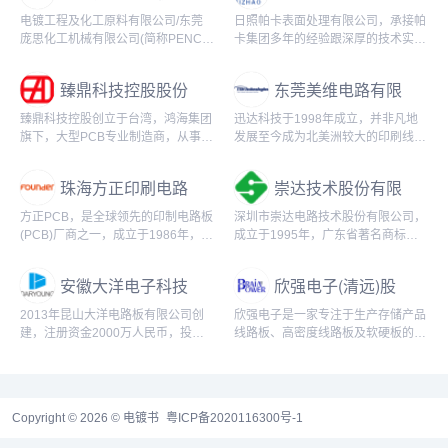
有限公司
有限公司
电镀工程及化工原料有限公司/东莞
日照帕卡表面处理有限公司，承接帕
庞思化工机械有限公司(简称PENC)
卡集团多年的经验跟深厚的技术实
服务业界超过30年，设备广泛用于各
力，作为热处理、表面处理的专业承
制造行业。
接厂家为客户持续提供最适合的服
臻鼎科技控股股份
东莞美维电路有限
务。
有限公司
公司
臻鼎科技控股创立于台湾，鸿海集团
迅达科技于1998年成立，并非凡地
旗下，大型PCB专业制造商，从事印
发展至今成为北美洲较大的印刷线路
刷线路板(PCB)设计、开发、制造、
板供应商及全球较大的供应商之一。
销售于一体的企业。
在2010年4月9日，迅达科技收购了
珠海方正印刷电路
崇达技术股份有限
美维控股的...
板发展有限公司
公司
方正PCB，是全球领先的印制电路板
深圳市崇达电路技术股份有限公司，
(PCB)厂商之一，成立于1986年，现
成立于1995年，广东省著名商标，
隶属于华发集团，是华发科技产业集
广东省名牌产品，专注电路板服务的
团旗下企业。
高新技术企业。
安徽大洋电子科技
欣强电子(清远)股
有限公司
份有限公司
2013年昆山大洋电路板有限公司创
欣强电子是一家专注于生产存储产品
建，注册资金2000万人民币，投资
线路板、高密度线路板及软硬板的大
总金额达1亿多人民币，公司的销售
型印刷线路板制造企业，成立于
额每年有30%至40%的增长，经过8
2005年，总占地面积约10.1万平方
年的经营...
米。
Copyright © 2026 © 电镀书
粤ICP备2020116300号-1