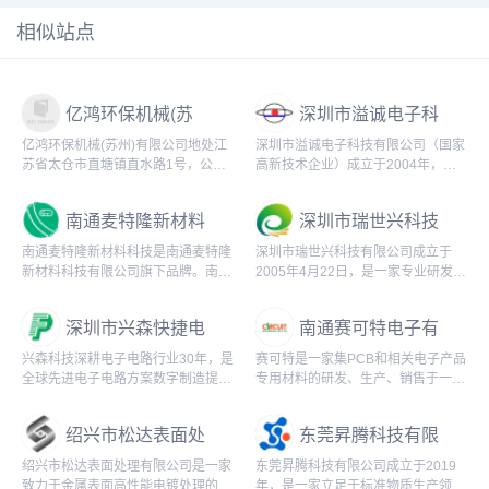
相似站点
亿鸿环保机械(苏
深圳市溢诚电子科
州)有限公司
技有限公司
亿鸿环保机械(苏州)有限公司地处江
深圳市溢诚电子科技有限公司（国家
苏省太仓市直塘镇直水路1号，公司
高新技术企业）成立于2004年，本
从事五金电镀，塑料电镀，ED电泳
公司与日韩、欧美、台湾、香港等公
涂装设备的客制化产品设计。
司合作研发PCB全制程、尤其及以表
南通麦特隆新材料
深圳市瑞世兴科技
面处理制程为...
科技有限
有限公司
南通麦特隆新材料科技是南通麦特隆
深圳市瑞世兴科技有限公司成立于
新材料科技有限公司旗下品牌。南通
2005年4月22日，是一家专业研发致
麦特隆新材料科技有限公司创设于
力于电路板生产所需的化学品和LCD
2018年07月19日。
液晶玻璃用化学品，多聚亚磷酸铝阻
深圳市兴森快捷电
南通赛可特电子有
燃材料、金...
路科技股份有限
限公司
兴森科技深耕电子电路行业30年，是
赛可特是一家集PCB和相关电子产品
公...
全球先进电子电路方案数字制造提供
专用材料的研发、生产、销售于一体
商，掌握集成电路生产制造领域核心
的企业，专业生产PCB和相关电子产
技术及关键产品量产能力，产品布局
品的化学配方材料，是赛可特电子研
绍兴市松达表面处
东莞昇腾科技有限
覆盖电子硬件三...
发和生产基地...
理有限公司
公司
绍兴市松达表面处理有限公司是一家
东莞昇腾科技有限公司成立于2019
致力于金属表面高性能电镀处理的综
年，是一家立足于标准物质生产领域