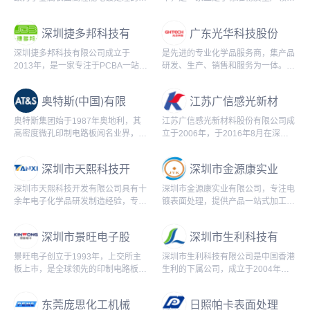
合型加工企业，主要服务领域涉及汽
有自主知识产权的生产厂商，主要从
车配件、工程机械、新能源、通讯行
事标准物质及常用化学试液的研发与
深圳捷多邦科技有
广东光华科技股份
业等。
生产
限公司
有限公司
深圳捷多邦科技有限公司成立于
是先进的专业化学品服务商，集产品
2013年，是一家专注于PCBA一站式
研发、生产、销售和服务为一体。公
电子产品智造解决方案提供商。凭借
司以高性能电子化学品、高品质化学
着互联网新思维，致力于打造行业
试剂与产线专用化学品、新能源材料
奥特斯(中国)有限
江苏广信感光新材
“智能制造”标杆...
和退役动力电池梯...
公司
料股份有限公司
奥特斯集团始于1987年奥地利，其
江苏广信感光新材料股份有限公司成
高密度微孔印制电路板闻名业界，印
立于2006年，于2016年8月在深交
制电路板制造商。集团于2001年进
所创业板上市。公司一直致力于各类
入中国，在上海设立独资企业奥特斯
光刻胶、涂料等光固化领域电子化学
深圳市天熙科技开
深圳市金源康实业
(中国)有限...
品的研发、...
发有限公司
有限公司
深圳市天熙科技开发有限公司具有十
深圳市金源康实业有限公司，专注电
余年电子化学品研发制造经验，专业
镀表面处理，提供产品一站式加工服
从事电子电路全湿制程电子化学品和
务。公司成立于1999年，目前拥有
半导体及微电子功能材料的研发、生
800多人的员工队伍，其中高级技术
深圳市景旺电子股
深圳市生利科技有
产、销售,拥有优...
工程师50多...
份有限公司
限公司
景旺电子创立于1993年，上交所主
深圳市生利科技有限公司是中国香港
板上市，是全球领先的印制电路板及
生利的下属公司，成立于2004年，
高端电子材料研发、生产和销售的国
公司本着低碳、环保和诚实、守信的
家高新技术企业。在印制电路板行业
基本经营理念，一直致力于和创新提
东莞庞思化工机械
日照帕卡表面处理
全球排名第10...
供全套表面处理...