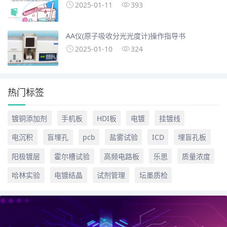
2025-01-11
393
AA仪(原子吸收分光光度计)操作指导书
2025-01-10
324
热门标签
镀铜添加剂
手机板
HDI板
电镀
挂镀线
电沉积
盲埋孔
pcb
盐雾试验
ICD
埋盲孔板
阳极镀层
霍尔槽试验
高频电路板
乐思
质量浓度
哈林实验
电镀结晶
试剂管理
坛墨质检