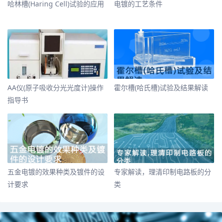
​哈林槽(Haring Cell)试验的应用
​电镀的工艺条件
​AA仪(原子吸收分光光度计)操作
​霍尔槽(哈氏槽)试验及结果解读
指导书
​五金电镀的效果种类及镀件的设
​专家解读，理清印制电路板的分
计要求
类