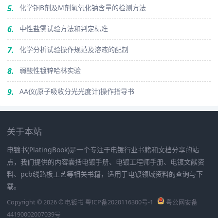
5.
化学铜B剂及M剂氢氧化钠含量的检测方法
6.
中性盐雾试验方法和判定标准
7.
化学分析试验操作规范及溶液的配制
8.
弱酸性镀锌哈林实验
9.
AA仪(原子吸收分光光度计)操作指导书
关于本站
电镀书(PlatingBook)是一个专注于电镀行业书籍和文档分享的站
点，我们提供的内容囊括电镀手册、电镀工程师手册、电镀文献资
料、pcb线路板工艺等相关书籍，适用于电镀领域资料的查询与下
载。
Copyright © 2026 © 电镀书
粤ICP备2020116300号-1
粤公网安备
44190002007039号