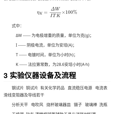
η
K
=
Δ
W
I
T
K
×
100
%
式中：
ΔW ------ 为电极增重的质量，单位为克(g)；
I ------ 阴极电流，单位为安培(A)；
T ------ 电镀时间，单位为小时(h)；
K ------ 法拉第常数，为28.6安培小时(A·h)
3 实验仪器设备及流程
钢试片 铜试片 有关化学药品 直流稳压电源 电流表
滑线变阻器及导线若干
分析天平 电吹风 烧杯玻璃器皿 镊子 玻璃棒 洗瓶