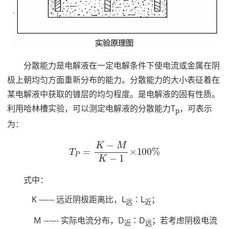
分散能力是电解液在一定电解条件下使电流或金属在阴
极上朝均匀方面重新分布的能力。分散能力的大小表征着在
某电解液中获取的镀层的均匀程度。是电解液的固有性质。
利用哈林槽实验，可以测定电解液的分散能力T
，可表示
p
为：
T
P
=
K
−
M
K
−
1
×
100
%
式中：
K ------ 远近阴极距离比，L
∶L
；
远
近
M ------ 实际电流分布，D
∶D
；若考虑阴极电流
近
远