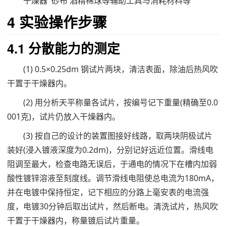
干燥器 砂布 酒精棉球等辅助工具与消耗材料等
4 实验操作步骤
4.1 分散能力的测定
(1) 0.5×0.25dm 钢试片两块，清洁表面，除油后热风吹
干置于干燥器内。
(2) 用分析天平称量各试片，按编号记下重量(精确至0.0
001克)，试片仍放入干燥器内。
(3) 按自己的设计的装置图接好线路，取两块阴极试片
装好(浸入镀液深度为0.2dm)，分别记好远近位置。滑线电
阻调至最大，检查电路无误后，于通电的情况下在槽内加弱
酸性镀锌溶液至刻度线。调节滑线电阻使总电流为180mA，
并在电镀中保持恒定，记下相应的分路上毫安表的电流强
度，电镀30分钟后取出试片，然后断电。清洗试片，热风吹
干置于干燥器内，称量镀后试片重量。