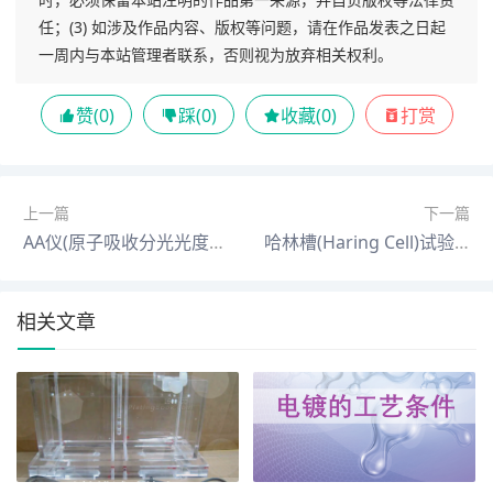
任；(3) 如涉及作品内容、版权等问题，请在作品发表之日起
一周内与本站管理者联系，否则视为放弃相关权利。
赞(
0
)
踩(
0
)
收藏(
0
)
打赏
上一篇
下一篇
AA仪(原子吸收分光光度计)操作指导书
哈林槽(Haring Cell)试验的应用
相关文章