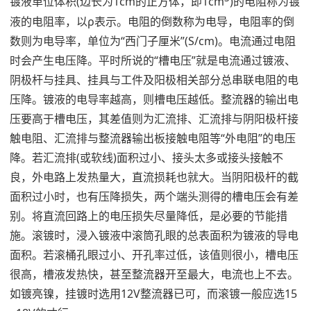
镀液单位体积(边长为1cm的正方体，即1cm
)的电阻称为镀
液的电阻率，以ρ表示。电阻的倒数称为电导，电阻率的倒
数则为电导率，单位为“西门子厘米”(S/cm)。电流通过电阻
时会产生电压降。平时所说的“槽电压”就是电流通过镀液、
阴极杆与挂具、挂具与工件及阳极相关部分总串联电阻的电
压降。镀液的电导率越高，则槽电压越低。整流器的输出电
压要高于槽电压，其差值则为汇流排、汇流排与阴阳极杆接
触电阻、汇流排与整流器输出板接触电阻等“外电阻”的电压
降。若汇流排(或软线)面积过小、接头太多或接头接触不
良，外电路上发热量大，直流损耗也就大。当阴阳极杆的截
面积过小时，也有压降损失，两个端头测得的槽电压会有差
别。将直流回路上的电压损失尽量降低，是必要的节能措
施。滚镀时，浸入镀液中滚筒孔眼的总表面积为镀液的导电
面积。若滚桶孔眼过小、开孔率过低，该值则很小，槽电压
很高，槽液发热快，甚至整流器开至最大，电流也上不去。
如镀亮镍，挂镀时选用12V整流器已可，而滚镀一般应选15