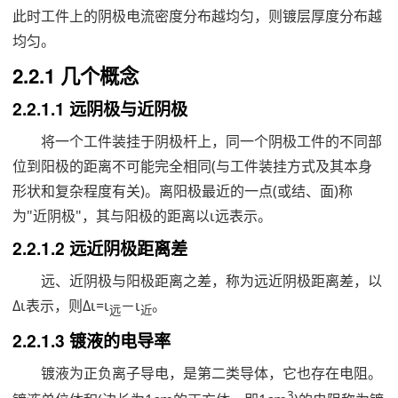
此时工件上的阴极电流密度分布越均匀，则镀层厚度分布越
均匀。
2.2.1 几个概念
2.2.1.1 远阴极与近阴极
将一个工件装挂于阴极杆上，同一个阴极工件的不同部
位到阳极的距离不可能完全相同(与工件装挂方式及其本身
形状和复杂程度有关)。离阳极最近的一点(或结、面)称
为"近阴极"，其与阳极的距离以ι远表示。
2.2.1.2 远近阴极距离差
远、近阴极与阳极距离之差，称为远近阴极距离差，以
Δι表示，则Δι=ι
－ι
。
远
近
2.2.1.3 镀液的电导率
镀液为正负离子导电，是第二类导体，它也存在电阻。
3