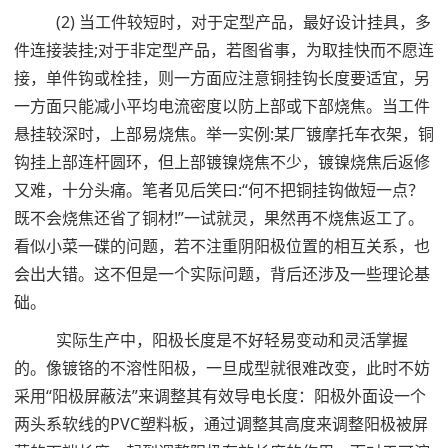
(2) 当工件较短时，对于定型产品，最好设计挂具，多
件连接装挂;对于非定型产品，若图省事，为取挂快而不愿连
接，单件钩或栓挂，则一方面应注意铜挂钩长度要适宜，另
一方面只能减小平均电流密度以防上部或下部烧焦。当工件
悬挂较深时，上部易烧焦。举一实例:某厂镀摩托车衣架，铜
钩挂上部连杆圆环，但上部镀镍烧焦不少，镀镍烧焦后返修
又难，十分头痛。笔者见后笑曰:“何不把铜挂钩做短一点？
既不会烧焦还省了铜材!”一试就灵，果然再不烧焦返工了。
看似小菜一碟的问题，若不注重阴阳极位置的相互关系，也
会出大错。这不但是一个实际问题，背后还涉及一些理论基
础。
实际生产中，阳极长度是不好轻易变动和灵活掌握
的。像镀铬的不溶性阳极，一旦成型就很难改变，此时不妨
采用“阳极屏蔽法”来调整其有效导电长度：阳极外面设一个
两头系软线的PVC塑料板，通过调整其高度来调整阳极被屏