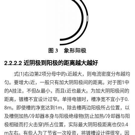
2.2.2.2 近阴极到阳极的距离越大越好
式(1)右边第2项分母中的ι近越大，则电流密度分布越均
匀。要增大ι近，一般只有加大阴阳极间的距离。对于图1中
的A挂法，不但Δι最小，而且ι近也最大。为加大阴阳极间的
距离，镀槽不宜设计过窄。单排电镀时，槽净宽不宜小于0.
8m。即使槽的净宽达到1m，除去槽两边阳极所占位置，以
及槽侧加热/冷却器本身与阳极绝缘物(防止加热/冷却器与阳
极相碰而打火击穿)所占位置，实际最大阴阳极距离也仅0.4
m左右。有些人为了节省一次投资，将镀槽设计得很窄，因