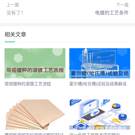
上一篇
下一篇
没有了！
电镀的工艺条件
相关文章
​常规镀种的滚镀工艺流程
​霍尔槽(哈氏槽)试验及结果解读
​覆铜板面铜定位损伤问题的探讨
​谈一些电子电路术语的理由