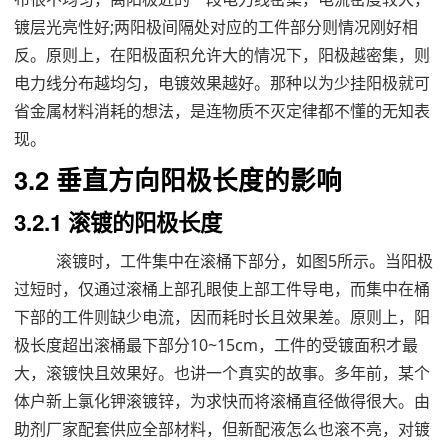
镀层光亮性好;两阳极间隔处对应的工件部分则情况刚好相
反。原则上，在阳极面积允许大的情况下，阳极越密集，则
电力线分布越均匀，电镀效果越好。那种以为少挂阳极就可
省金属材料消耗的想法，是连物质不灭定律都不懂的无知表
现。
3.2 垂直方向阳极长度的影响
3.2.1 滚镀的阳极长度
滚镀时，工件集中在滚桶下部分，如图5所示。当阳极
过短时，仅通过滚桶上部孔眼使上部工件导电，而集中在桶
下部的工件则缺少电流，因而耗时长且效果差。原则上，阳
极长度超出滚桶最下部分10~15cm，工件的受镀面积才最
大，滚镀快且效果好。也讲一个真实的故事。多年前，某个
体户新上氯化钾滚镀锌，为求快而将滚桶直径做得很大。由
助剂厂家配套供应全部材料，但新配液怎么也滚不亮，对镀