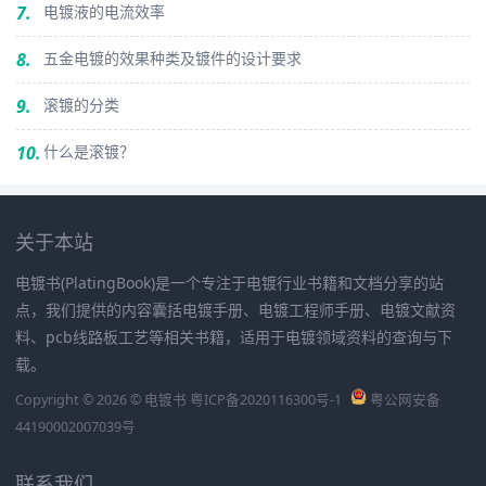
7.
电镀液的电流效率
8.
五金电镀的效果种类及镀件的设计要求
9.
滚镀的分类
10.
什么是滚镀？
关于本站
电镀书(PlatingBook)是一个专注于电镀行业书籍和文档分享的站
点，我们提供的内容囊括电镀手册、电镀工程师手册、电镀文献资
料、pcb线路板工艺等相关书籍，适用于电镀领域资料的查询与下
载。
Copyright © 2026 © 电镀书
粤ICP备2020116300号-1
粤公网安备
44190002007039号
联系我们