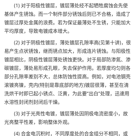
(1) 对于阳极性镀层，镀层薄处经不起牺牲腐蚀会先使
基体产生锈蚀。而一个制件部分锈蚀后则已不合格，造成了
镀层过厚处金属的浪费。若为保证最薄处不生锈，只能加大
平均厚度，导致电镀成本增大。
(2) 对于阴极性镀层，薄处镀层孔隙率高(见第十讲)，很
易产生点状锈蚀，继而锈点加大，形成连片锈蚀。与阳极性
镀层相比，阴极性镀层薄处锈蚀更快。对于局部防渗氮、渗
碳镀层，薄处易形成孔眼，失去保护作用。若厚度均匀则各
部分孔隙率差别不大，总体防蚀性提高。例如，对电池钢壳
滚镀亮镍，壳内(特别是靠底部的地方)镀层很薄，甚至在清
洗烘干时即已起小锈点、泛黄，为此要“出白”处理，迅速用
水溶性封闭剂封闭后干燥。
(3) 对于光亮性电镀，镀层薄处因阴极电流密度小，故
光亮整平性差，影响整体外观。
(4) 合金电沉积时，不同厚度处的合金组分不相同，或