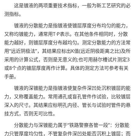
这是镀液的两项重要技术指标，一般为新工艺研究的必
测指标。
镀液的分散能力是指镀液使镀层厚度分布均匀的能力，
又称均镀能力，通常用T·P表示。在其他条件相同时，分散
能力越好，则镀层厚度分布越均匀。测定分散能力的方法常
用“远近阴极法”，其结果应标出K值(远近阴极距离之比)及所
采用的计算公式，否则是无意义的;也可用赫尔槽试片测定3
或8个点的镀层厚度再作计算。具体的测定方法可参考有关
手册。
镀液的深镀能力是指镀液使复杂件深凹处沉积镀层的能
力，又称覆盖能力。常用通孔或盲孔管件作试验，比较镀层
深入的尺寸。其结果应标明孔内径、管长与试验时管件的悬
挂方式，否则无可比性。
分散能力与深镀能力属于“铁路警察各管一段”：分散能
力只管厚度均匀性，不管复杂件深凹处能否沉积上镀层；而