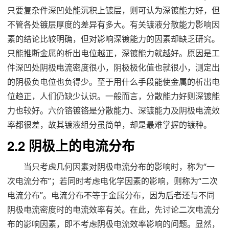
只要复杂件深凹处能沉积上镀层，则可认为深镀能力好，但
不管各处镀层厚度的差异有多大。有关镀液分散能力影响因
素的结论比较明确，但对影响深镀能力的因素却缺乏研究。
只能推断金属的析出电位越正，深镀能力就越好。原因是工
件深凹处阴极电流密度很小，阴极极化值也就很小，测定出
的阴极负电位也负得少。至于用什么手段能使金属的析出电
位趋正，人们仍缺少认识。一般而言，分散能力好则深镀能
力也较好。六价铬镀铬是分散能力、深镀能力及阴极电流效
率都很差，故其镀液组分虽简单，却是最难掌握的镀种。
2.2 阴极上的电流分布
当只考虑几何因素对阴极电流分布的影响时，称为“一
次电流分布”；若同时考虑电化学因素的影响，则称为“二次
电流分布”。电流分布不等于金属分布，因为后者还与不同
阴极电流密度时的电流效率有关。在此，先讨论二次电流分
布的影响因素，即不考虑阴极电流效率影响的问题。显然，