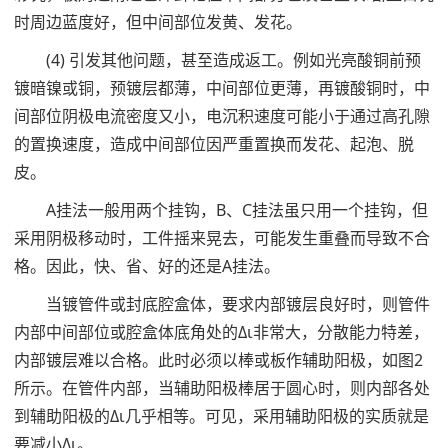
时周边蓝度好，但中间部位发黄、发花。
(4) 引发其他问题，甚至造成返工。例如光亮酸铜前预
镀暗镍或铜，预镀层都薄，中间部位更薄，再镀酸铜时，中
间部位阴极电流密度又小，电沉积速度可能小于通过高孔隙
的置换速度，造成中间部位因严重置换而发花、起泡、脱
皮。
A挂法一般用两个挂钩，B、C挂法虽只用一个挂钩，但
采用阴极移动时，工件摇来晃去，可能发生重叠而导致不合
格。因此，快、省、好的还是A挂法。
当镀管件或封底腔盒体，要求内部镀层良好时，则管件
内部中间部位或腔盒体底角处的Δι非常大，分散能力特差，
内部镀层难以合格。此时必须以棒或板作辅助阳极，如图2
所示。在管件内部，当辅助阳极棒居于圆心时，则内部各处
到辅助阳极的Δι几乎相等。可见，采用辅助阳极的实质就是
要减小Δι。