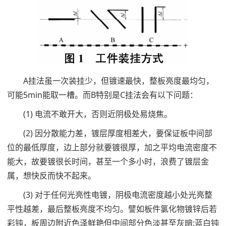
A挂法虽一次装挂少，但镀速最快，整板亮度最均匀，
可能5min能取一槽。而B特别是C挂法会有以下问题：
(1) 电流不敢开大，否则近阴极处易烧焦。
(2) 因分散能力差，镀层厚度相差大，要保证板中间部
位的最低厚度，边上部分就要镀很厚，加之平均电流密度不
能大，故要镀很长时间，甚至一个多小时，浪费了镀层金
属，想快反而快不起来。
(3) 对于任何光亮性电镀，阴极电流密度越小处光亮整
平性越差，最后整板亮度不均匀。譬如板件氯化物镀锌后若
彩钝，板周边附近色泽鲜艳但中间部分色淡甚至灰暗;蓝白钝