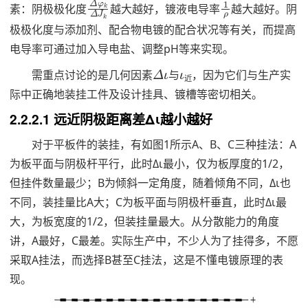
素：阴极极化度
越大越好，镀液电导率
越大越好。阴
极极化度与添加剂、配合物电镀的配合状况等有关，而提高
电导率可通过加入导电盐、调整pH等来实现。
ι
Δ
近
ι
需重点讨论的是几何因素
与
，因为它们与生产实
近
际中正确地装挂工件及设计挂具、镀槽等密切相关。
2.2.2.1 远近阴极距离差Δι越小越好
对于平板件的装挂，有如图1所示A、B、C三种挂法：A
为板平面与阴极杆平行，此时Δι最小，仅为板厚度的1/2，
但挂件数量最少；B为倾斜一定角度，随着倾角不同，Δι也
不同，装挂量比A大；C为板平面与阴极杆垂直，此时Δι最
大，为板宽度的1/2，但装挂量最大。从分散能力的角度
讲，A最好，C最差。实际生产中，不少人为了挂得多，不愿
采取A挂法，而选择B甚至C挂法，这是不懂电镀原理的表
现。