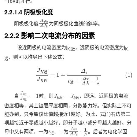
~18V的才行。
2.2.1.4 阴极极化度
φ
k
k
Δ
Δ
J
阴极极化度
为阴极极化曲线的斜率。
2.2.2 影响二次电流分布的因素
设近阴极的电流密度为J
，远阴极的电流密度为J
K.近
K.
，则可以推导出下述公式：
远
(1)
J
K
近
J
K
近
=
1
+
Δ
ι
ι
近
+
Δ
φ
Δ
J
k
·
1
ρ
近
近
近
近
1
J
k
J
远
k
=
k
远
J
k
近
=
J
当
时，则
，即远、近阴极的电流
近
近
远
远
密度相等，其上镀层厚度相同，分散能力好。但实际上不可
能办到，只希望该比值越接近1越好。为此，式(1)右边第二
项越接近于零或越小越好，即分子越小或分母越大越好。分
近
ι
Δ
J
k
·
1
Δ
ρ
φ
母中又有两项，一为
，二为
。后者为电化学因
φ
k
k
Δ
Δ
J
ρ
1
近