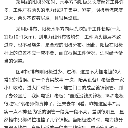
采用a的阳极分布时，水平方向阳极总长度超过工件许
多，工件左右两头的电力线过于集中、紧密，阴极电流密度
过大，两头不仅镀层厚，且很易烧焦。
采用b排布，阳极水平方向两头均短于工件长度(一般
宜短10~15cm)，则电力线分布较均匀，工件两头镀层不致
过厚，也不易烧焦，是合理的阳极分布。因此，阳极在阳极
杆上的位置不应一成不变，而宜根据工件情况，适时给予恰
当的调整。
图4中c排布则阳极过少、过稀，这是不大懂电镀的人
常犯的错误。讲一个真实故事:一次，陪某设备厂老板去一家
小厂收款，进大门时扫了一下堆在门口的成品镀锌钢管。到
了办公室后，我问电镀厂老板：“最近没钱买锌板了吗?”老板
很吃惊:“袁老师你真神了，还未去车间看，咋知这回事?”其
实一点不神:因为镀的钢管一段亮一段不亮，差别很明显，显
然槽中只稀稀拉拉挂了几个锌板。当阳极过稀时，电力线分
布很不均匀，离阳极近的一段电力线密集，电流密度较大，