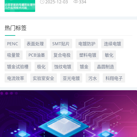
2025-12-03
334
热门标签
PENC
表面处理
SMT贴片
电镀防护
连续电镀
吸量管
PCB油墨
复合电极
塑料电镀
敏化
镀金试验槽
极化
蚀纹电镀
镀金
晶圆制造
电流效率
实验室安全
亚光电镀
污水
科翔电子