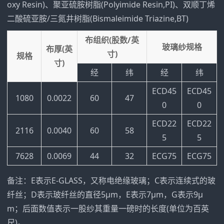
oxy Resin)、聚亚硫胺树脂(Polyimide Resin,PI)、双顺丁烯
二酸硫亚胺/三氮井树脂(Bismaleimide Triazine,BT)
布组织(股数/英
玻璃纱规格
布厚(英
寸)
规格
寸)
经
纬
经
纬
ECD45
ECD45
1080
0.0022
60
47
0
0
ECD22
ECD22
2116
0.0040
60
58
5
5
7628
0.0069
44
32
ECG75
ECG75
备注：E表示E-GLASS，又称电绝缘玻璃；C表示连续式的玻
纤丝；D表示玻纤丝的直径5μm，E表示7μm，G表示9μ
m；后面数值表示一股纱其重量一磅时的长度(单位为百英
尺)。