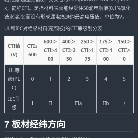
x，简称CTI。是指材料表面能经受住50滴电解液(0.1%氯化
铵水溶液)而没有形成漏电痕迹的最高电压值，单位为V。
UL和IEC对绝缘材料(覆铜板)的CTI等级划分表
600＞
400＞
250＞
175＞
150＞
CTI值
CTI≥
CTI≥4
CTI≥2
CTI≥1
CTI≥1
CTI＞
(V)
600
00
50
75
00
0
UL等
级(PL
0
1
2
3
4
5
C)
IEC等
I
II
IIIa
IIb
/
级
7 板材经纬方向