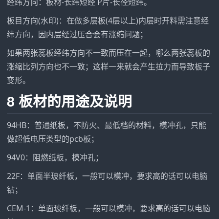
经纬方向：板材-长纬短经 P片-长径短纬。
板目方向(水印)：在做多层板(4层以上)内层时开料需注意经
纬方向，因内层经过压合会有涨缩问题；
如果两张蕊板经纬方向不一致而压在一起，哪么两张蕊板的
涨缩比列方向也不一致；这样一来就会产生拉力而导致板子
变形。
8 板材的用途及说明
94HB：普通纸板，不防火、最低档的材料，模冲孔，只能
做超低电压类型的pcb板；
94V0：阻燃纸板，模冲孔；
22F：单面半玻纤板，一般可以模冲，要求高的话可以电脑
钻；
CEM-1：单面玻纤板，一般可以模冲，要求高的话可以电脑