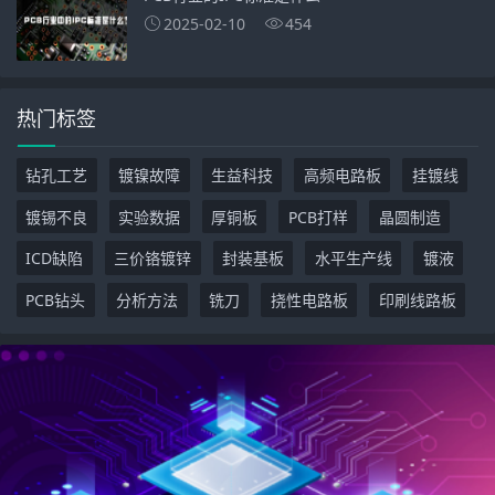
2025-02-10
454
热门标签
钻孔工艺
镀镍故障
生益科技
高频电路板
挂镀线
镀锡不良
实验数据
厚铜板
PCB打样
晶圆制造
ICD缺陷
三价铬镀锌
封装基板
水平生产线
镀液
PCB钻头
分析方法
铣刀
挠性电路板
印刷线路板