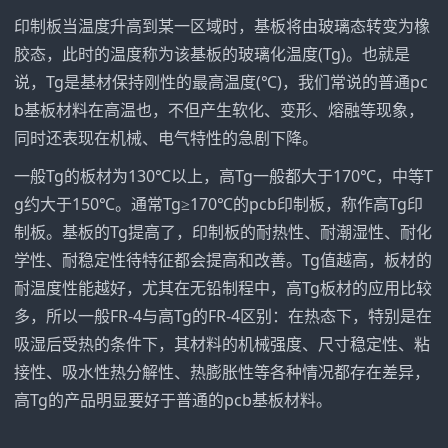
印制板当温度升高到某一区域时，基板将由玻璃态转变为橡
胶态，此时的温度称为该基板的玻璃化温度(Tg)。也就是
说，Tg是基材保持刚性的最高温度(℃)，我们常说的普通pc
b基板材料在高温也，不但产生软化、变形、熔融等现象，
同时还表现在机械、电气特性的急剧下降。
一般Tg的板材为130℃以上，高Tg一般都大于170℃，中等T
g约大于150℃。通常Tg≥170℃的pcb印制板，称作高Tg印
制板。基板的Tg提高了，印制板的耐热性、耐潮湿性、耐化
学性、耐稳定性待特征都会提高和改善。Tg值越高，板材的
耐温度性能越好，尤其在无铅制程中，高Tg板材的应用比较
多，所以一般FR-4与高Tg的FR-4区别：在热态下，特别是在
吸湿后受热的条件下，其材料的机械强度、尺寸稳定性、粘
接性、吸水性热分解性、热膨胀性等各种情况都存在差异，
高Tg的产品明显要好于普通的pcb基板材料。