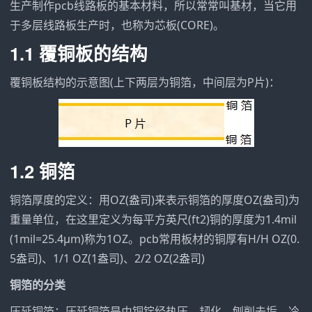
生产制作pcb线路板的基本材料，所以常常叫基材，当它用
于多层线路板生产时，也称为芯板(CORE)。
1.1 覆铜板的结构
覆铜板结构的示意图(上下两层为铜箔，中间层为P片)：
1.2 铜箔
铜箔厚度的定义：用OZ(盎司)来表示铜箔的厚度OZ(盎司)为
重量单位，在这里定义为每平方英尺(ft2)铜的厚度为1.4mil
(1mil=25.4μm)称为1OZ。pcb常用板材的铜厚有H/H OZ(0.
5盎司)、1/1 OZ(1盎司)、2/2 OZ(2盎司)
铜箔的分类
压延铜箔：压延铜箔是由铜锭经热压、韧化、刨削去垢、冷