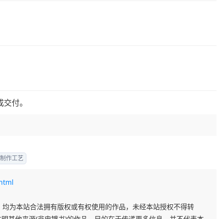
成交付。
B制作工艺
html
作品，均为本站合法拥有版权或有权使用的作品，未经本站授权不得转
注明其他来源(非电镀书)的作品，目的在于传递更多信息，并不代表本