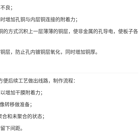
铜不良；
微蚀时增加孔铜与内层铜连接的附着力；
化学沉铜的方式沉积上一层薄薄的铜层，使非金属的孔导电，使板子各
一层铜层，防止孔内镀铜层氧化，同时增加铜厚。
方便后续工艺做出线路，制作流程：
面以增加干膜附着力；
图像转移做准备；
成聚合和未聚合的状态；
，留下间距。