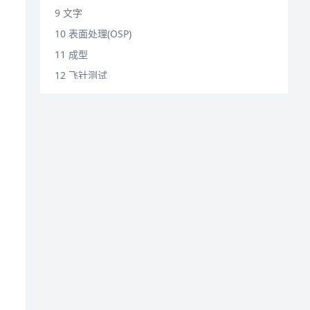
9 文字
10 表面处理(OSP)
11 成型
12 飞针测试
13 终检(FQC)
14 包装、出库