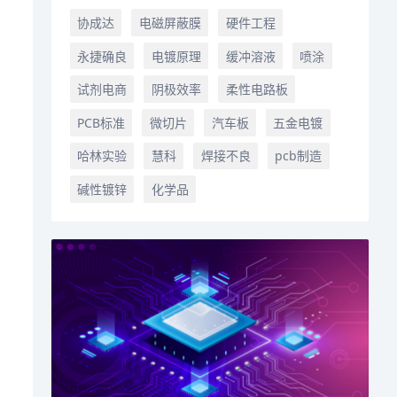
协成达
电磁屏蔽膜
硬件工程
永捷确良
电镀原理
缓冲溶液
喷涂
试剂电商
阴极效率
柔性电路板
PCB标准
微切片
汽车板
五金电镀
哈林实验
慧科
焊接不良
pcb制造
碱性镀锌
化学品