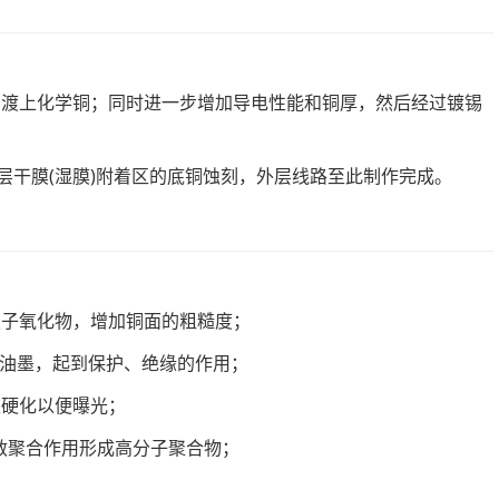
地方渡上化学铜；同时进一步增加导电性能和铜厚，然后经过镀锡
将外层干膜(湿膜)附着区的底铜蚀刻，外层线路至此制作完成。
：
除板子氧化物，增加铜面的粗糙度；
阻焊油墨，起到保护、绝缘的作用；
墨硬化以便曝光；
光敏聚合作用形成高分子聚合物；