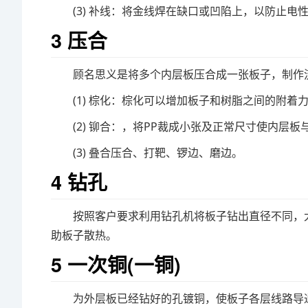
(3) 补线：将金线焊在缺口或凹陷上，以防止电
3 压合
顾名思义是将多个内层板压合成一张板子，制作
(1) 棕化：棕化可以增加板子和树脂之间的附着
(2) 铆合：，将PP裁成小张及正常尺寸使内层板
(3) 叠合压合、打靶、锣边、磨边。
4 钻孔
按照客户要求利用钻孔机将板子钻出直径不同，
助板子散热。
5 一次铜(一铜)
为外层板已经钻好的孔镀铜，使板子各层线路导