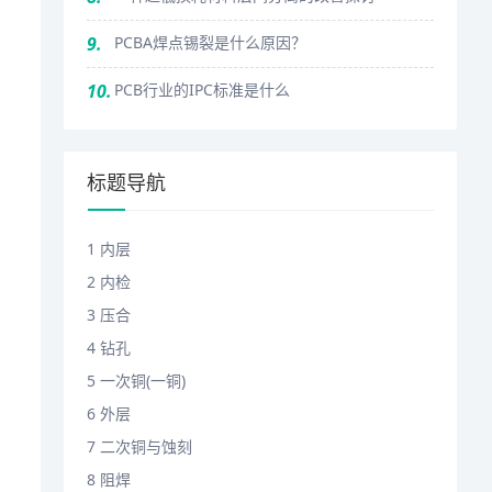
9.
PCBA焊点锡裂是什么原因？
10.
PCB行业的IPC标准是什么
标题导航
1 内层
2 内检
3 压合
4 钻孔
5 一次铜(一铜)
6 外层
7 二次铜与蚀刻
8 阻焊