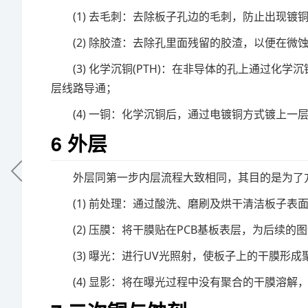
(1) 去毛刺：去除板子孔边的毛刺，防止出现镀
(2) 除胶渣：去除孔里面残留的胶渣，以便在
(3) 化学沉铜(PTH)：在非导体的孔上通过
层线路导通；
(4) 一铜：化学沉铜后，通过电镀铜方式镀上
6 外层
外层同第一步内层流程大致相同，其目的是为了
(1) 前处理：通过酸洗、磨刷及烘干清洁板子表
(2) 压膜：将干膜贴在PCB基板表层，为后续的
(3) 曝光：进行UV光照射，使板子上的干膜形
(4) 显影：将在曝光过程中没有聚合的干膜溶解