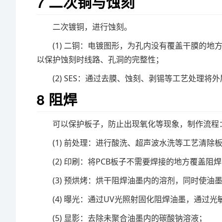
7 二次铜与蚀刻
二次镀铜，进行蚀刻。
(1) 二铜：电镀图形，为孔内没有覆盖干膜的
以保护蚀刻时线路、孔洞的完整性；
(2) SES：通过去膜、蚀刻、剥锡等工艺处理
8 阻焊
可以保护板子，防止出现氧化等现象，制作流程
(1) 前处理：进行酸洗、超声波水洗等工艺清
(2) 印刷：将PCB板子不需要焊接的地方覆盖
(3) 预烘烤：烘干阻焊油墨内的溶剂，同时使油
(4) 曝光：通过UV光照射固化阻焊油墨，通过
(5) 显影：去除未聚合油墨内的碳酸钠溶液；