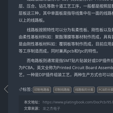
层、压合、钻孔等数十道工艺工序，一般都是按照层
层板这三种，其中单面板是指导线集中在一面的线路
以上的线路板。
线路板按照特性可以分为有柔性板、刚性板以及
由柔性基板材料如：聚酯薄膜等基材制作而成，具有
是由刚性基板材料如：覆铜板等制作而成，目前应用最
等工序制造而成，同时兼具pcb和fpc的特性。
而电路板则通常是指SMT贴片贴装好或DIP插
为PCBA，英文全称为Printed Circuit Boar
艺，一种是DIP插件组装工艺，两种生产方式也可
标签:
印制电路板
印制线路板
线路板的分类
PCB的分
本文地址：
https://www.platingbook.com/DocPcb/95.
文章来源：
龙之杰电子