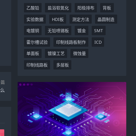
乙酸铅
盐浴软氮化
阳极排布
背板
实验数据
HDI板
测定方法
晶圆制造
电镀铜
无铅喷锡板
镀金
SMT
霍尔槽试验
印制线路板制作
ICD
单面板
镀镍工艺
微蚀量
印制线路板
多层板
一篇
什么