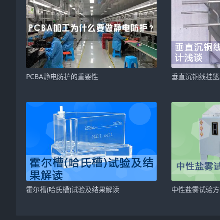
​PCBA静电防护的重要性
​垂直沉铜线挂
​霍尔槽(哈氏槽)试验及结果解读
​中性盐雾试验